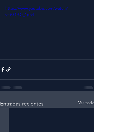
https://www.youtube.com/watch?
v=tG1rQf_1pn4
Ver todo
Entradas recientes