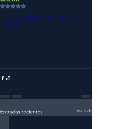
Obtuvo NaN de 5 estrellas.
https://www.youtube.com/watch?v=f-
hbeLefgGU
Ver todo
Entradas recientes