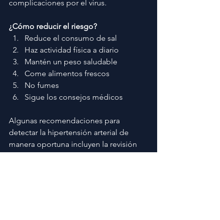
complicaciones por el virus.
¿Cómo reducir el riesgo?
Reduce el consumo de sal
Haz actividad física a diario
Mantén un peso saludable
Come alimentos frescos
No fumes
Sigue los consejos médicos
Algunas recomendaciones para 
detectar la hipertensión arterial de 
manera oportuna incluyen la revisión 
periódica de la presión arterial y la 
evaluación de otros factores de riesgo 
cardiovascular, como los niveles de 
colesterol y glucosa.