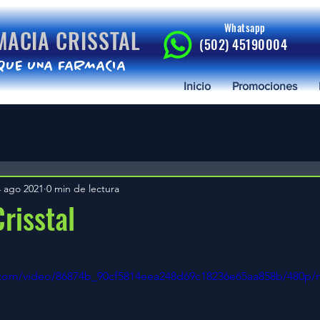
Whatsapp
MACIA CRISSTAL
(502) 45190004
QUE UNA FARMACIA
Inicio
Promociones
4 ago 2021
0 min de lectura
risstal
trellas.
ic.com/video/86874b_90cf5814eea248d69c18236e65aa858b/480p/