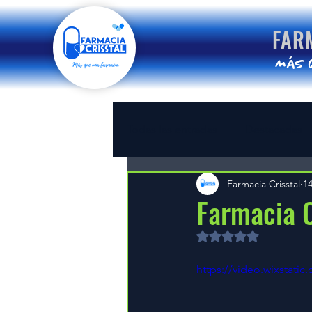
FAR
MáS 
Todas las entradas
Destacadas
Farmacia Crisstal
1
Farmacia C
Obtuvo NaN de 5 es
https://video.wixstat