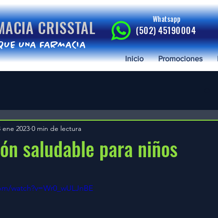
Whatsapp
MACIA CRISSTAL
(502) 45190004
QUE UNA FARMACIA
Inicio
Promociones
3 ene 2023
0 min de lectura
ón saludable para niños
trellas.
.com/watch?v=Wr0_wULJnBE