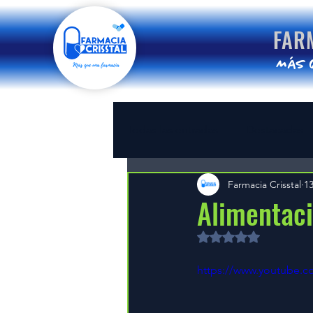
FAR
MáS 
Todas las entradas
Destacadas
Farmacia Crisstal
1
Alimentaci
Obtuvo NaN de 5 es
https://www.youtube