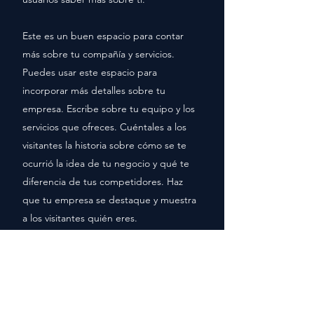
Este es un buen espacio para contar
más sobre tu compañía y servicios.
Puedes usar este espacio para
incorporar más detalles sobre tu
empresa. Escribe sobre tu equipo y los
servicios que ofreces. Cuéntales a los
visitantes la historia sobre cómo se te
ocurrió la idea de tu negocio y qué te
diferencia de tus competidores. Haz
que tu empresa se destaque y muestra
a los visitantes quién eres.