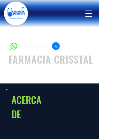
(502) 45190004
(502) 23371138
FARMACIA CRISSTAL
MáS QUE UNA FARMACIA
ACERCA
DE